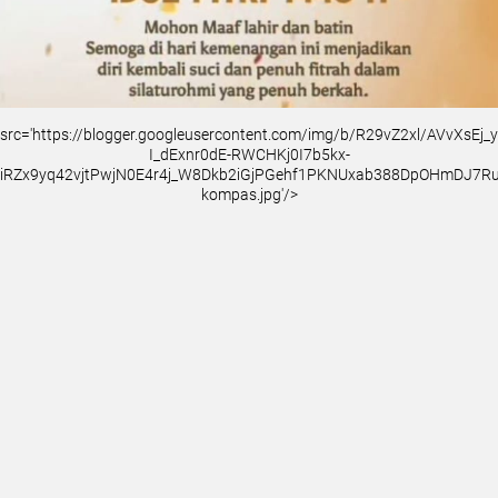
src='https://blogger.googleusercontent.com/img/b/R29vZ2xl/AVvXsEj
I_dExnr0dE-RWCHKj0I7b5kx-
iRZx9yq42vjtPwjN0E4r4j_W8Dkb2iGjPGehf1PKNUxab388DpOHmDJ7
kompas.jpg'/>