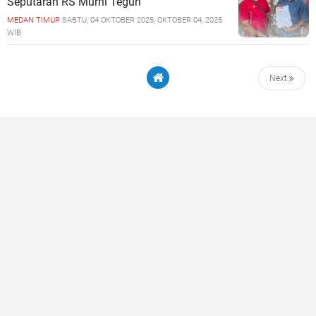
Seputaran RS Murni Teguh
MEDAN TIMUR
SABTU, 04 OKTOBER 2025, OKTOBER 04, 2025
WIB
Next