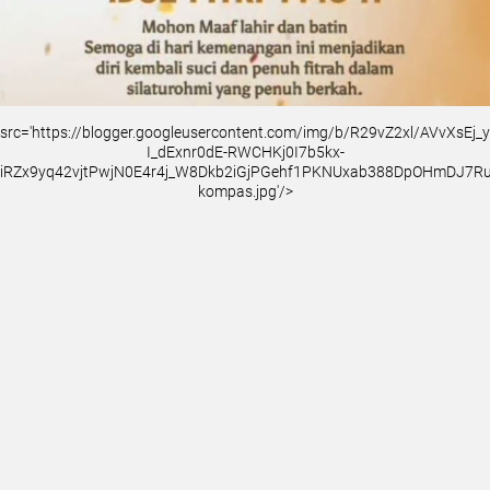
src='https://blogger.googleusercontent.com/img/b/R29vZ2xl/AVvXsEj
I_dExnr0dE-RWCHKj0I7b5kx-
iRZx9yq42vjtPwjN0E4r4j_W8Dkb2iGjPGehf1PKNUxab388DpOHmDJ7
kompas.jpg'/>