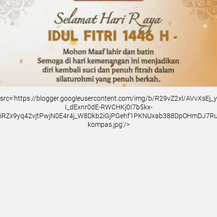
src='https://blogger.googleusercontent.com/img/b/R29vZ2xl/AVvXsEj
I_dExnr0dE-RWCHKj0I7b5kx-
iRZx9yq42vjtPwjN0E4r4j_W8Dkb2iGjPGehf1PKNUxab388DpOHmDJ7
kompas.jpg'/>