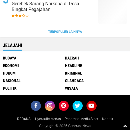
Gerebek Sarang Narkoba di Desa
Bingkat Pegajahan
TERPOPULER LAINNYA
JELAJAHI
BUDAYA
DAERAH
EKONOMI
HEADLINE
HUKUM
KRIMINAL
NASIONAL
OLAHRAGA
POLITIK
WISATA
REDAKSI
Hydraulic Medan
Pedoman Media Siber
Kontak
Copyright ©
2026 Generasi News