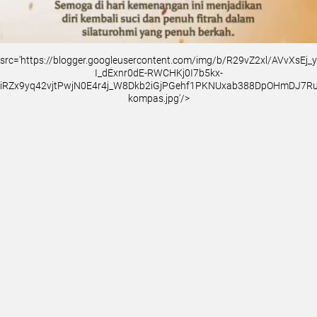
src='https://blogger.googleusercontent.com/img/b/R29vZ2xl/AVvXsEj
I_dExnr0dE-RWCHKj0I7b5kx-
iRZx9yq42vjtPwjN0E4r4j_W8Dkb2iGjPGehf1PKNUxab388DpOHmDJ7
kompas.jpg'/>