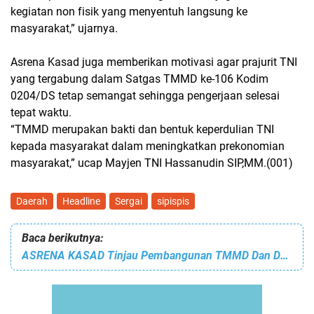
kegiatan non fisik yang menyentuh langsung ke
masyarakat,” ujarnya.
Asrena Kasad juga memberikan motivasi agar prajurit TNI
yang tergabung dalam Satgas TMMD ke-106 Kodim
0204/DS tetap semangat sehingga pengerjaan selesai
tepat waktu.
“TMMD merupakan bakti dan bentuk keperdulian TNI
kepada masyarakat dalam meningkatkan prekonomian
masyarakat,” ucap Mayjen TNI Hassanudin SIP,MM.(001)
Daerah
Headline
Sergai
sipispis
Baca berikutnya:
ASRENA KASAD Tinjau Pembangunan TMMD Dan Dalam Waktu Dekat Ditutup Mayjen TNI Hasanuddin