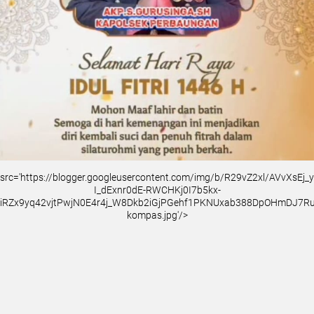
src='https://blogger.googleusercontent.com/img/b/R29vZ2xl/AVvXsEj
I_dExnr0dE-RWCHKj0I7b5kx-
iRZx9yq42vjtPwjN0E4r4j_W8Dkb2iGjPGehf1PKNUxab388DpOHmDJ7
kompas.jpg'/>