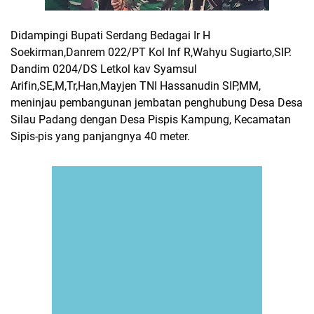
Didampingi Bupati Serdang Bedagai Ir H
Soekirman,Danrem 022/PT Kol Inf R,Wahyu Sugiarto,SIP.
Dandim 0204/DS Letkol kav Syamsul
Arifin,SE,M,Tr,Han,Mayjen TNI Hassanudin SIP,MM,
meninjau pembangunan jembatan penghubung Desa Desa
Silau Padang dengan Desa Pispis Kampung, Kecamatan
Sipis-pis yang panjangnya 40 meter.