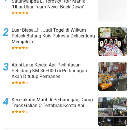
Satunya Ipda L. Torosky RBP Manik
"Ubur Ubur Team Never Back Down"
Menempati Polsek Dolok Masihul
Luar Biasa...!!!. Judi Togel di Wilkum
Polsek Batang Kuis Polresta Deliserdang
Merajalela
Atasi Laka Kereta Api, Perlintasan
Sebidang KM 36+000 di Perbaungan
Akan Ditutup Permanen
Kecelakaan Maut di Perbaungan, Dump
Truck Galian C Tertabrak Kereta Api