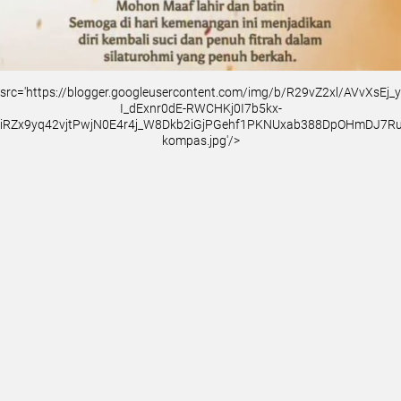
src='https://blogger.googleusercontent.com/img/b/R29vZ2xl/AVvXsEj
I_dExnr0dE-RWCHKj0I7b5kx-
iRZx9yq42vjtPwjN0E4r4j_W8Dkb2iGjPGehf1PKNUxab388DpOHmDJ7
kompas.jpg'/>