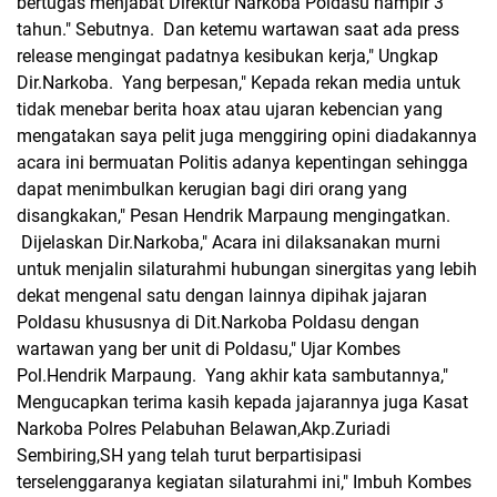
bertugas menjabat Direktur Narkoba Poldasu hampir 3
tahun." Sebutnya. Dan ketemu wartawan saat ada press
release mengingat padatnya kesibukan kerja," Ungkap
Dir.Narkoba. Yang berpesan," Kepada rekan media untuk
tidak menebar berita hoax atau ujaran kebencian yang
mengatakan saya pelit juga menggiring opini diadakannya
acara ini bermuatan Politis adanya kepentingan sehingga
dapat menimbulkan kerugian bagi diri orang yang
disangkakan," Pesan Hendrik Marpaung mengingatkan.
Dijelaskan Dir.Narkoba," Acara ini dilaksanakan murni
untuk menjalin silaturahmi hubungan sinergitas yang lebih
dekat mengenal satu dengan lainnya dipihak jajaran
Poldasu khususnya di Dit.Narkoba Poldasu dengan
wartawan yang ber unit di Poldasu," Ujar Kombes
Pol.Hendrik Marpaung. Yang akhir kata sambutannya,"
Mengucapkan terima kasih kepada jajarannya juga Kasat
Narkoba Polres Pelabuhan Belawan,Akp.Zuriadi
Sembiring,SH yang telah turut berpartisipasi
terselenggaranya kegiatan silaturahmi ini," Imbuh Kombes