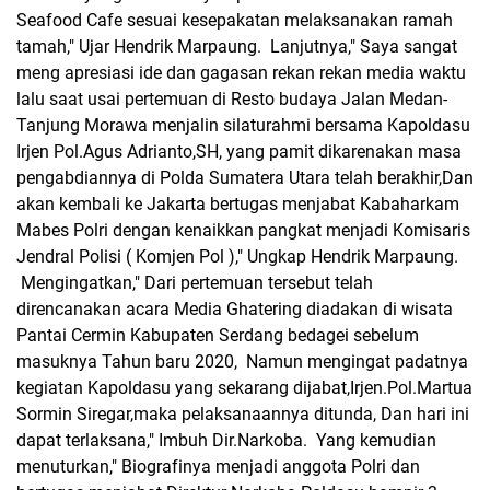
Seafood Cafe sesuai kesepakatan melaksanakan ramah
tamah," Ujar Hendrik Marpaung. Lanjutnya," Saya sangat
meng apresiasi ide dan gagasan rekan rekan media waktu
lalu saat usai pertemuan di Resto budaya Jalan Medan-
Tanjung Morawa menjalin silaturahmi bersama Kapoldasu
Irjen Pol.Agus Adrianto,SH, yang pamit dikarenakan masa
pengabdiannya di Polda Sumatera Utara telah berakhir,Dan
akan kembali ke Jakarta bertugas menjabat Kabaharkam
Mabes Polri dengan kenaikkan pangkat menjadi Komisaris
Jendral Polisi ( Komjen Pol )," Ungkap Hendrik Marpaung.
Mengingatkan," Dari pertemuan tersebut telah
direncanakan acara Media Ghatering diadakan di wisata
Pantai Cermin Kabupaten Serdang bedagei sebelum
masuknya Tahun baru 2020, Namun mengingat padatnya
kegiatan Kapoldasu yang sekarang dijabat,Irjen.Pol.Martua
Sormin Siregar,maka pelaksanaannya ditunda, Dan hari ini
dapat terlaksana," Imbuh Dir.Narkoba. Yang kemudian
menuturkan," Biografinya menjadi anggota Polri dan