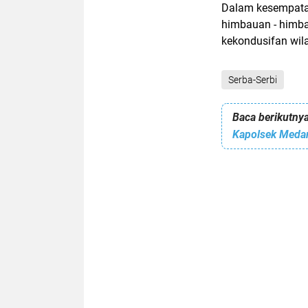
Dalam kesempatan
himbauan - himb
kekondusifan wil
Serba-Serbi
Baca berikutnya