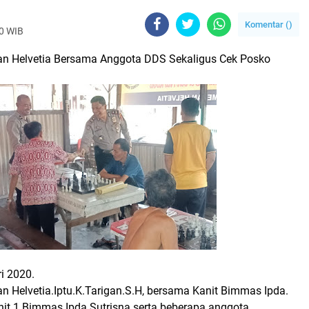
Komentar (
)
20 WIB
n Helvetia Bersama Anggota DDS Sekaligus Cek Posko
i 2020.
 Helvetia.Iptu.K.Tarigan.S.H, bersama Kanit Bimmas Ipda.
it 1 Bimmas Ipda Sutrisna serta beberapa anggota