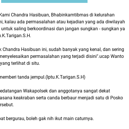
a Kami Chandra Hasibuan, Bhabinkamtibmas di kelurahan
ni, kalau ada permasalahan atau kejadian yang ada diwilayah
ja untuk saling berkoordinasi dan jangan sungkan - sungkan ya
.K.Tarigan.S.H.
k Chandra Hasibuan ini, sudah banyak yang kenal, dan sering
 menyelesaikan permasalahan yang terjadi disini".ucap Wanto
ang terlihat di situ.
memberi tanda jempul.(Iptu.K.Tarigan.S.H)
 kedatangan Wakapolsek dan anggotanya sangat dekat
asana keakraban serta canda berbaur menjadi satu di Posko
rsebut.
 bergurau, boleh gak nih ikut main caturnya.