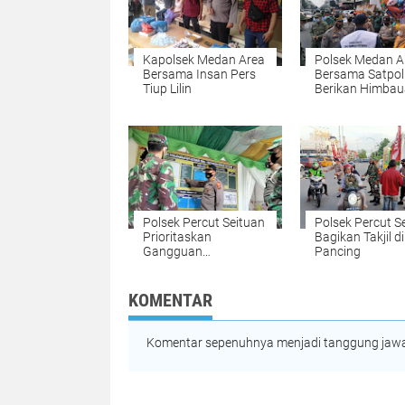
Kapolsek Medan Area
Polsek Medan A
Bersama Insan Pers
Bersama Satpol
Tiup Lilin
Berikan Himba
Penindakan Pro
Polsek Percut Seituan
Polsek Percut S
Prioritaskan
Bagikan Takjil d
Gangguan
Pancing
Kamtibmas Jelang
Hari Raya Idul Fitri
KOMENTAR
Komentar sepenuhnya menjadi tanggung jawab