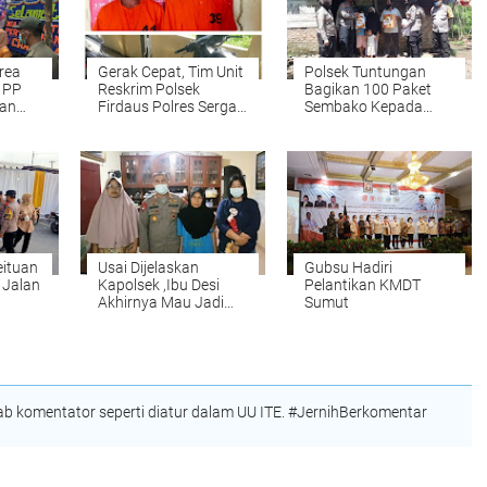
rea
Gerak Cepat, Tim Unit
Polsek Tuntungan
 PP
Reskrim Polsek
Bagikan 100 Paket
uan
Firdaus Polres Sergai
Sembako Kepada
kes
Ringkus Dua Pelaku
Warga Kurang
Curanmor
Mampu
eituan
Usai Dijelaskan
Gubsu Hadiri
i Jalan
Kapolsek ,Ibu Desi
Pelantikan KMDT
Akhirnya Mau Jadi
Sumut
Saksi
 komentator seperti diatur dalam UU ITE. #JernihBerkomentar