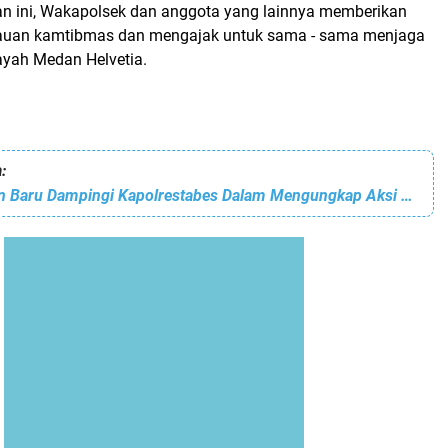
 ini, Wakapolsek dan anggota yang lainnya memberikan
auan kamtibmas dan mengajak untuk sama - sama menjaga
ayah Medan Helvetia.
:
Kapolsek Medan Baru Dampingi Kapolrestabes Dalam Mengungkap Aksi Jambret ke-26