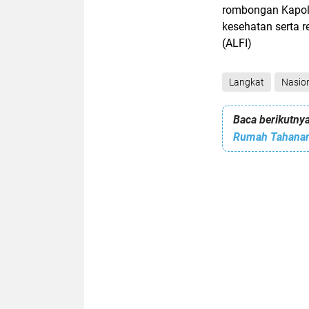
rombongan Kapold
kesehatan serta r
(ALFI)
Langkat
Nasio
Baca berikutnya