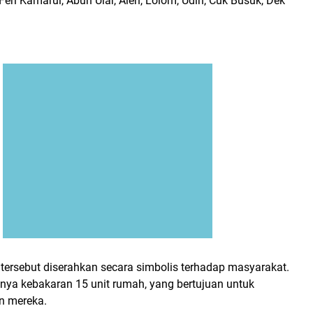
Feri Kamarul, Abun Ular, Alen, Lolom, Udin, Cuk Busuk, Dek
tersebut diserahkan secara simbolis terhadap masyarakat.
inya kebakaran 15 unit rumah, yang bertujuan untuk
n mereka.