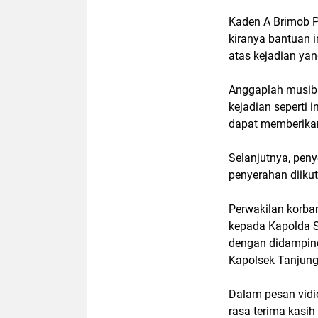
Kaden A Brimob 
kiranya bantuan 
atas kejadian ya
Anggaplah musiba
kejadian seperti i
dapat memberikan
Selanjutnya, pen
penyerahan diiku
Perwakilan korba
kepada Kapolda S
dengan didamping
Kapolsek Tanjung
Dalam pesan vidi
rasa terima kasi