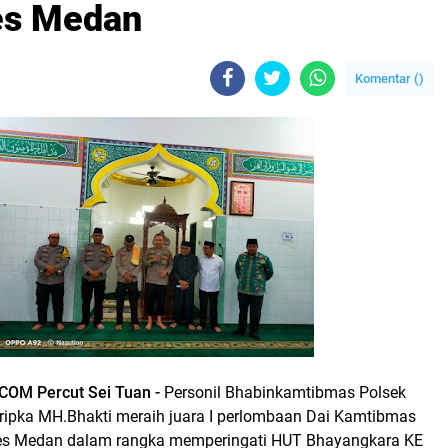
es Medan
Komentar (
)
OM Percut Sei Tuan -
Personil Bhabinkamtibmas Polsek
Bripka MH.Bhakti meraih juara I perlombaan Dai Kamtibmas
bes Medan dalam rangka memperingati HUT Bhayangkara KE