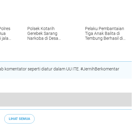
Polres
Polsek Kotarih
Pelaku Pembantaian
Dua
Gerebek Sarang
Tiga Anak Balita di
 jalan
Narkoba di Desa
Tembung Berhasil di
dan
Sungai Buaya Silindak
Tangkap Polisi, Ini
Hatta
Motifnya
 komentator seperti diatur dalam UU ITE. #JernihBerkomentar
Personil Bhabinkamtibmas Polsek Percut Sei Tuan Raih Juara I Lomba Dai Kamtibmas Tingkat Polrestabes Medan
LIHAT SEMUA