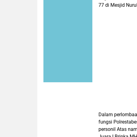
77 di Mesjid Nur
Dalam perlombaan 
fungsi Polrestab
personil Atas na
Juara I Bripka M