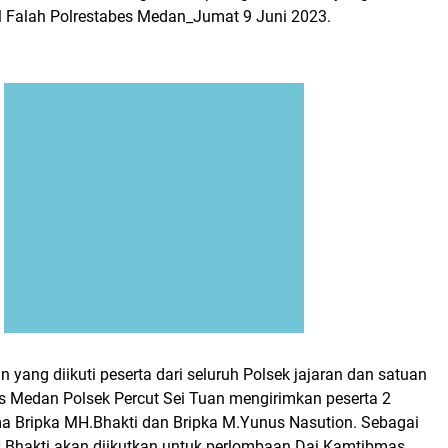
ul Falah Polrestabes Medan_Jumat 9 Juni 2023.
yang diikuti peserta dari seluruh Polsek jajaran dan satuan
es Medan Polsek Percut Sei Tuan mengirimkan peserta 2
ma Bripka MH.Bhakti dan Bripka M.Yunus Nasution. Sebagai
H.Bhakti akan diikutkan untuk perlombaan Dai Kamtibmas