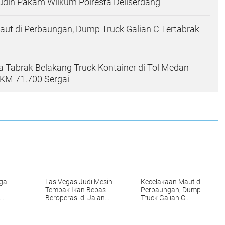
udin Pakam Wilkum Polresta Deliserdang
ut di Perbaungan, Dump Truck Galian C Tertabrak
 Tabrak Belakang Truck Kontainer di Tol Medan-
 KM 71.700 Sergai
gai
Las Vegas Judi Mesin
Kecelakaan Maut di
Tembak Ikan Bebas
Perbaungan, Dump
Beroperasi di Jalan
Truck Galian C
kan
Tengku Fachrudin
Tertabrak Kereta Api
l
Pakam Wilkum
jar
Polresta Deliserdang