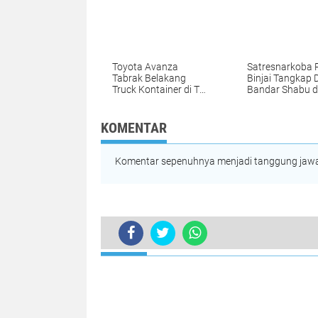
Kondusif
Toyota Avanza
Satresnarkoba 
Tabrak Belakang
Binjai Tangkap 
Truck Kontainer di Tol
Bandar Shabu di
Medan-Tebing Tinggi
Trob Megawati 
KM 71.700 Sergai
jalan Soekarno-
KOMENTAR
Komentar sepenuhnya menjadi tanggung jawab
TERKINI