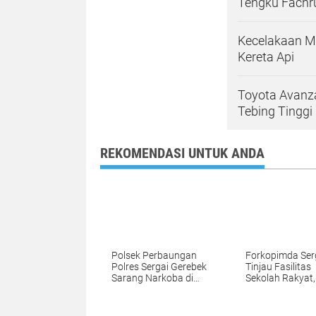
Tengku Fachr
Kecelakaan Ma
Kereta Api
Toyota Avanza
Tebing Tinggi
REKOMENDASI UNTUK ANDA
Polsek Perbaungan
Forkopimda Ser
Polres Sergai Gerebek
Tinjau Fasilitas
Sarang Narkoba di
Sekolah Rakyat,
Desa Bingkat
Kapolres Tegas
Pegajahan
Komitmen Kawa
Lingkungan Bela