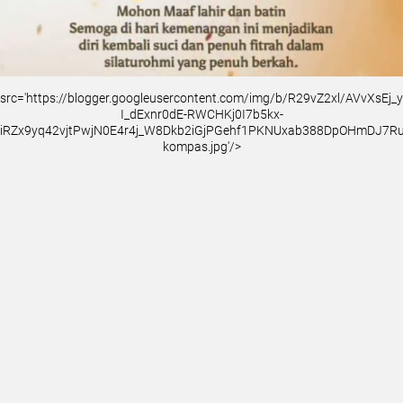
src='https://blogger.googleusercontent.com/img/b/R29vZ2xl/AVvXsEj
I_dExnr0dE-RWCHKj0I7b5kx-
iRZx9yq42vjtPwjN0E4r4j_W8Dkb2iGjPGehf1PKNUxab388DpOHmDJ7
kompas.jpg'/>