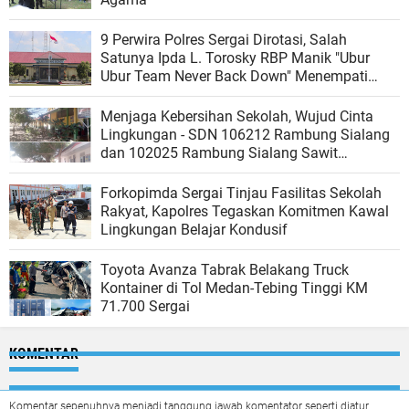
9 Perwira Polres Sergai Dirotasi, Salah
Satunya Ipda L. Torosky RBP Manik "Ubur
Ubur Team Never Back Down" Menempati
Polsek Dolok Masihul
Menjaga Kebersihan Sekolah, Wujud Cinta
Lingkungan - SDN 106212 Rambung Sialang
dan 102025 Rambung Sialang Sawit
Kecamatan Sei Rampah
Forkopimda Sergai Tinjau Fasilitas Sekolah
Rakyat, Kapolres Tegaskan Komitmen Kawal
Lingkungan Belajar Kondusif
Toyota Avanza Tabrak Belakang Truck
Kontainer di Tol Medan-Tebing Tinggi KM
71.700 Sergai
KOMENTAR
Komentar sepenuhnya menjadi tanggung jawab komentator seperti diatur