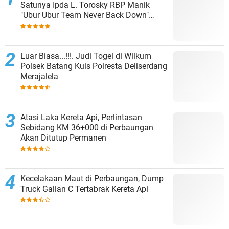
Satunya Ipda L. Torosky RBP Manik
"Ubur Ubur Team Never Back Down"
Menempati Polsek Dolok Masihul
Luar Biasa...!!!. Judi Togel di Wilkum
Polsek Batang Kuis Polresta Deliserdang
Merajalela
Atasi Laka Kereta Api, Perlintasan
Sebidang KM 36+000 di Perbaungan
Akan Ditutup Permanen
Kecelakaan Maut di Perbaungan, Dump
Truck Galian C Tertabrak Kereta Api