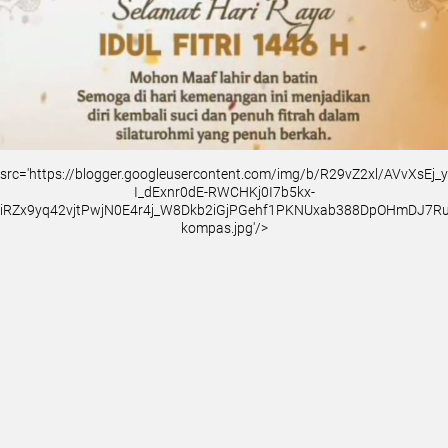
src='https://blogger.googleusercontent.com/img/b/R29vZ2xl/AVvXsEj
I_dExnr0dE-RWCHKj0I7b5kx-
iRZx9yq42vjtPwjN0E4r4j_W8Dkb2iGjPGehf1PKNUxab388DpOHmDJ7
kompas.jpg'/>