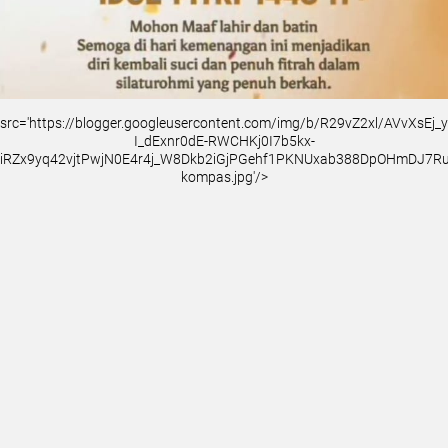
src='https://blogger.googleusercontent.com/img/b/R29vZ2xl/AVvXsEj
I_dExnr0dE-RWCHKj0I7b5kx-
iRZx9yq42vjtPwjN0E4r4j_W8Dkb2iGjPGehf1PKNUxab388DpOHmDJ7
kompas.jpg'/>