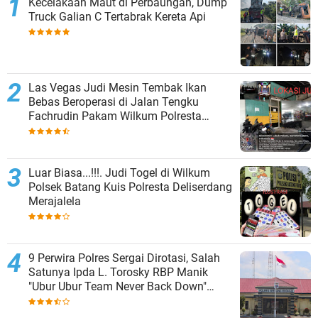
Kecelakaan Maut di Perbaungan, Dump
Truck Galian C Tertabrak Kereta Api
Las Vegas Judi Mesin Tembak Ikan
Bebas Beroperasi di Jalan Tengku
Fachrudin Pakam Wilkum Polresta
Deliserdang
Luar Biasa...!!!. Judi Togel di Wilkum
Polsek Batang Kuis Polresta Deliserdang
Merajalela
9 Perwira Polres Sergai Dirotasi, Salah
Satunya Ipda L. Torosky RBP Manik
"Ubur Ubur Team Never Back Down"
Menempati Polsek Dolok Masihul