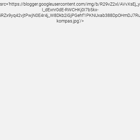
src='https://blogger.googleusercontent.com/img/b/R29vZ2xl/AVvXsEj
I_dExnr0dE-RWCHKj0I7b5kx-
iRZx9yq42vjtPwjN0E4r4j_W8Dkb2iGjPGehf1PKNUxab388DpOHmDJ7
kompas.jpg'/>