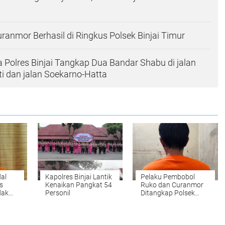
ranmor Berhasil di Ringkus Polsek Binjai Timur
 Polres Binjai Tangkap Dua Bandar Shabu di jalan
 dan jalan Soekarno-Hatta
dal
Kapolres Binjai Lantik
Pelaku Pembobol
s
Kenaikan Pangkat 54
Ruko dan Curanmor
dak
Personil
Ditangkap Polsek
a di
Binjai Timur