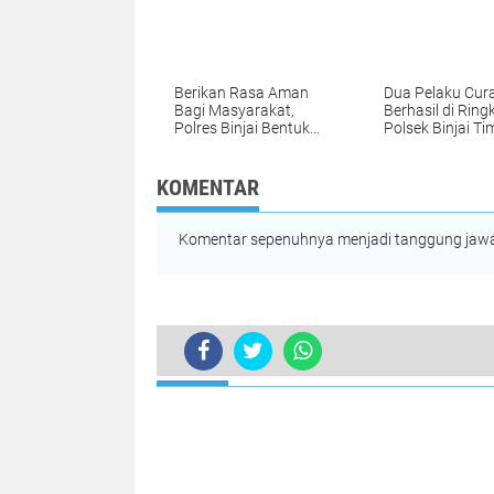
Berikan Rasa Aman
Dua Pelaku Cu
Bagi Masyarakat,
Berhasil di Ring
Polres Binjai Bentuk
Polsek Binjai Ti
Tim Anti Begal
KOMENTAR
Komentar sepenuhnya menjadi tanggung jawab
TERKINI
Operasi Patuh Toba - 2025, Sat Lan