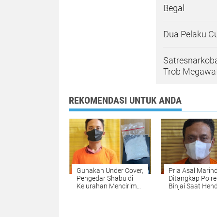
Begal
Dua Pelaku Cu
Satresnarkoba
Trob Megawati
REKOMENDASI UNTUK ANDA
Gunakan Under Cover,
Pria Asal Marin
‎Pengedar Shabu di
Ditangkap Polre
Kelurahan Mencirim
Binjai Saat Hen
Berhasil Ditangkap
Edarkan Narkob
Polres Binjai
Limau Mungkur