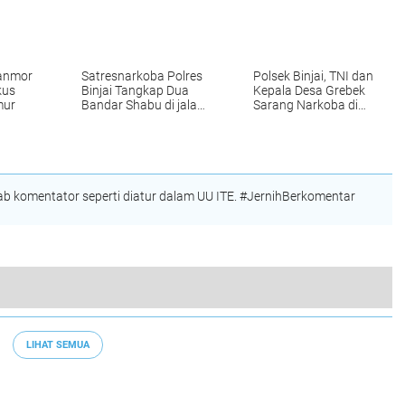
ranmor
Satresnarkoba Polres
Polsek Binjai, TNI dan
kus
Binjai Tangkap Dua
Kepala Desa Grebek
mur
Bandar Shabu di jalan
Sarang Narkoba di
Trob Megawati dan
Tandem Hulu I
jalan Soekarno-Hatta
Hamparan Perak
 komentator seperti diatur dalam UU ITE. #JernihBerkomentar
tas Polres Binjai Tindak 330 Pelanggaran
LIHAT SEMUA