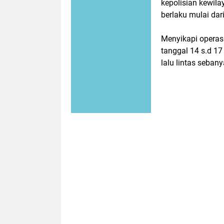
kepolisian kewil
berlaku mulai dari
Menyikapi operasi 
tanggal 14 s.d 1
lalu lintas seban