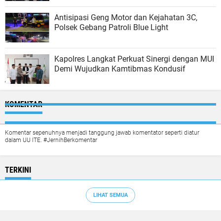
Antisipasi Geng Motor dan Kejahatan 3C,
Polsek Gebang Patroli Blue Light
Kapolres Langkat Perkuat Sinergi dengan MUI
Demi Wujudkan Kamtibmas Kondusif
KOMENTAR
Komentar sepenuhnya menjadi tanggung jawab komentator seperti diatur
dalam UU ITE. #JernihBerkomentar
TERKINI
LIHAT SEMUA