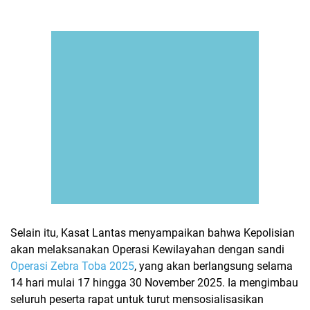
Selain itu, Kasat Lantas menyampaikan bahwa Kepolisian
akan melaksanakan Operasi Kewilayahan dengan sandi
Operasi Zebra Toba 2025
, yang akan berlangsung selama
14 hari mulai 17 hingga 30 November 2025. Ia mengimbau
seluruh peserta rapat untuk turut mensosialisasikan