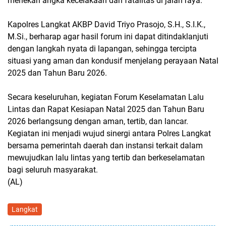
menekan angka kecelakaan dan fatalitas di jalan raya.
Kapolres Langkat AKBP David Triyo Prasojo, S.H., S.I.K.,
M.Si., berharap agar hasil forum ini dapat ditindaklanjuti
dengan langkah nyata di lapangan, sehingga tercipta
situasi yang aman dan kondusif menjelang perayaan Natal
2025 dan Tahun Baru 2026.
Secara keseluruhan, kegiatan Forum Keselamatan Lalu
Lintas dan Rapat Kesiapan Natal 2025 dan Tahun Baru
2026 berlangsung dengan aman, tertib, dan lancar.
Kegiatan ini menjadi wujud sinergi antara Polres Langkat
bersama pemerintah daerah dan instansi terkait dalam
mewujudkan lalu lintas yang tertib dan berkeselamatan
bagi seluruh masyarakat.
(AL)
Langkat