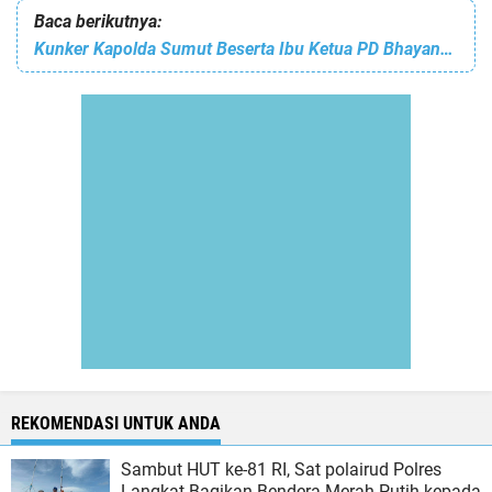
Baca berikutnya:
Kunker Kapolda Sumut Beserta Ibu Ketua PD Bhayangkari Sumut ke Polres Sergai
REKOMENDASI UNTUK ANDA
Sambut HUT ke-81 RI, Sat polairud Polres
Langkat Bagikan Bendera Merah Putih kepada