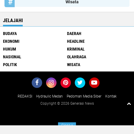
Wisata
JELAJAHI
BUDAYA
DAERAH
EKONOMI
HEADLINE
HUKUM
KRIMINAL
NASIONAL
OLAHRAGA
POLITIK
WISATA
REDAKSI
Hydraulic Medan
Pedoman Media Siber
Kontak
Copyright ©
2026 Generasi News
Close
x