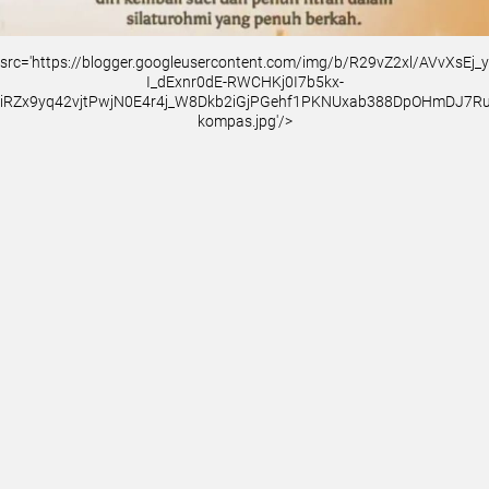
src='https://blogger.googleusercontent.com/img/b/R29vZ2xl/AVvXsEj
I_dExnr0dE-RWCHKj0I7b5kx-
iRZx9yq42vjtPwjN0E4r4j_W8Dkb2iGjPGehf1PKNUxab388DpOHmDJ7
kompas.jpg'/>