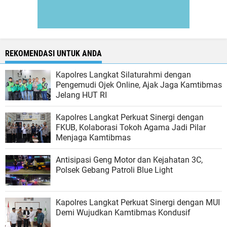
REKOMENDASI UNTUK ANDA
Kapolres Langkat Silaturahmi dengan
Pengemudi Ojek Online, Ajak Jaga Kamtibmas
Jelang HUT RI
Kapolres Langkat Perkuat Sinergi dengan
FKUB, Kolaborasi Tokoh Agama Jadi Pilar
Menjaga Kamtibmas
Antisipasi Geng Motor dan Kejahatan 3C,
Polsek Gebang Patroli Blue Light
Kapolres Langkat Perkuat Sinergi dengan MUI
Demi Wujudkan Kamtibmas Kondusif