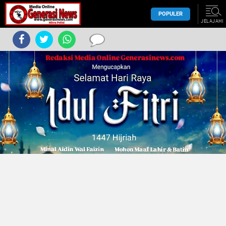
POPULER
JELAJAHI