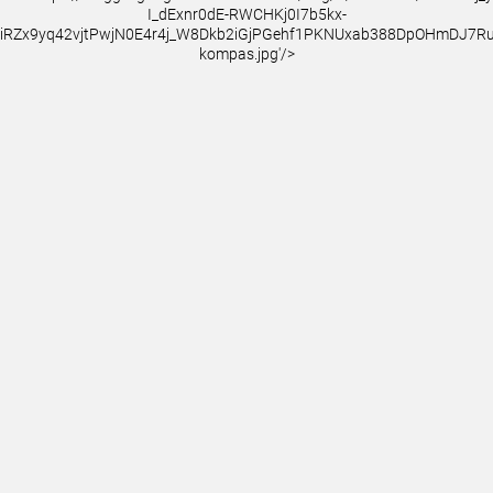
I_dExnr0dE-RWCHKj0I7b5kx-
iRZx9yq42vjtPwjN0E4r4j_W8Dkb2iGjPGehf1PKNUxab388DpOHmDJ7
kompas.jpg'/>