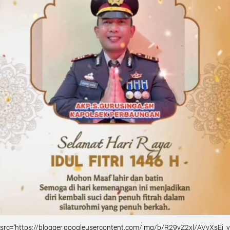
src='https://blogger.googleusercontent.com/img/b/R29vZ2xl/AVvXsEj