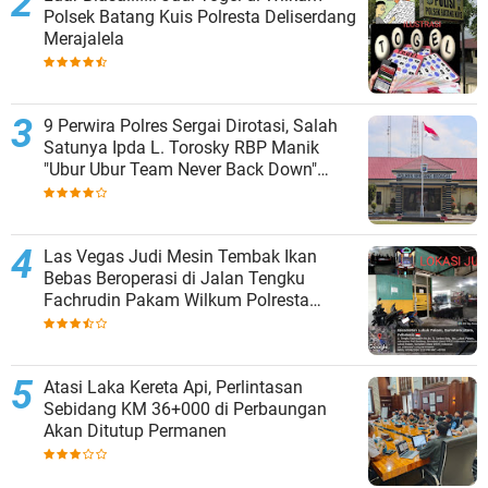
Polsek Batang Kuis Polresta Deliserdang
Merajalela
9 Perwira Polres Sergai Dirotasi, Salah
Satunya Ipda L. Torosky RBP Manik
"Ubur Ubur Team Never Back Down"
Menempati Polsek Dolok Masihul
Las Vegas Judi Mesin Tembak Ikan
Bebas Beroperasi di Jalan Tengku
Fachrudin Pakam Wilkum Polresta
Deliserdang
Atasi Laka Kereta Api, Perlintasan
Sebidang KM 36+000 di Perbaungan
Akan Ditutup Permanen