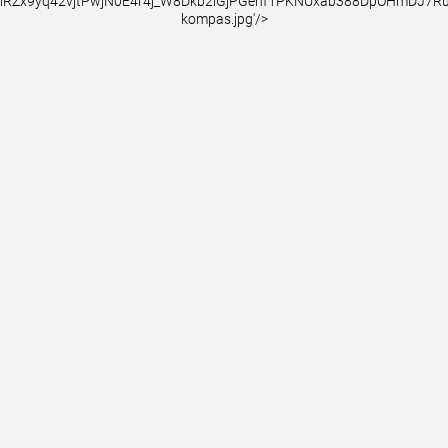
iRZx9yq42vjtPwjN0E4r4j_W8Dkb2iGjPGehf1PKNUxab388DpOHmDJ7
kompas.jpg'/>