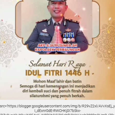
src='https://blogger.googleusercontent.com/img/b/R29vZ2xl/AVvXsEj
I_dExnr0dE-RWCHKj0I7b5kx-