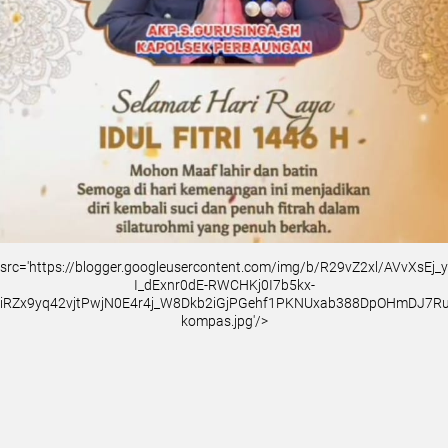
src='https://blogger.googleusercontent.com/img/b/R29vZ2xl/AVvXsEj
I_dExnr0dE-RWCHKj0I7b5kx-
iRZx9yq42vjtPwjN0E4r4j_W8Dkb2iGjPGehf1PKNUxab388DpOHmDJ7
kompas.jpg'/>