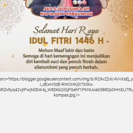
src='https://blogger.googleusercontent.com/img/b/R29vZ2xl/AVvXsEj
I_dExnr0dE-RWCHKj0I7b5kx-
iRZx9yq42vjtPwjN0E4r4j_W8Dkb2iGjPGehf1PKNUxab388DpOHmDJ7
kompas.jpg'/>