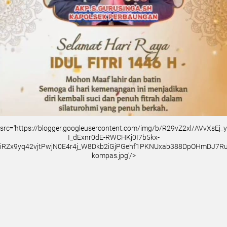
src='https://blogger.googleusercontent.com/img/b/R29vZ2xl/AVvXsEj
I_dExnr0dE-RWCHKj0I7b5kx-
iRZx9yq42vjtPwjN0E4r4j_W8Dkb2iGjPGehf1PKNUxab388DpOHmDJ7
kompas.jpg'/>