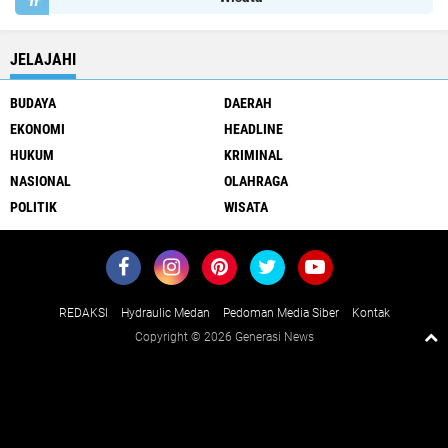
JELAJAHI
BUDAYA
DAERAH
EKONOMI
HEADLINE
HUKUM
KRIMINAL
NASIONAL
OLAHRAGA
POLITIK
WISATA
REDAKSI
Hydraulic Medan
Pedoman Media Siber
Kontak
Copyright ©
2026 Generasi News