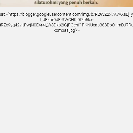
src='https://blogger.googleusercontent.com/img/b/R29vZ2xl/AVvXsEj
I_dExnr0dE-RWCHKj0I7b5kx-
iRZx9yq42vjtPwjN0E4r4j_W8Dkb2iGjPGehf1PKNUxab388DpOHmDJ7
kompas.jpg'/>