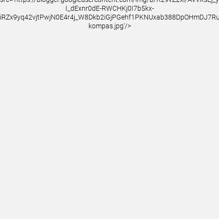
I_dExnr0dE-RWCHKj0I7b5kx-
iRZx9yq42vjtPwjN0E4r4j_W8Dkb2iGjPGehf1PKNUxab388DpOHmDJ7
kompas.jpg'/>