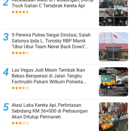
Truck Galian C Tertabrak Kereta Api
9 Perwira Polres Sergai Dirotasi, Salah
Satunya Ipda L. Torosky RBP Manik
"Ubur Ubur Team Never Back Down"
Menempati Polsek Dolok Masihul
Las Vegas Judi Mesin Tembak Ikan
Bebas Beroperasi di Jalan Tengku
Fachrudin Pakam Wilkum Polresta
Deliserdang
Atasi Laka Kereta Api, Perlintasan
Sebidang KM 36+000 di Perbaungan
Akan Ditutup Permanen