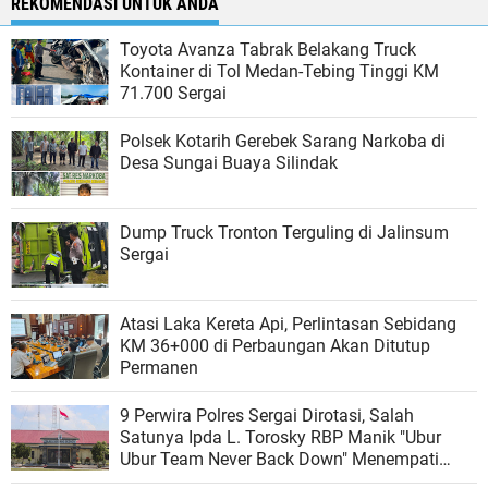
REKOMENDASI UNTUK ANDA
Toyota Avanza Tabrak Belakang Truck
Kontainer di Tol Medan-Tebing Tinggi KM
71.700 Sergai
Polsek Kotarih Gerebek Sarang Narkoba di
Desa Sungai Buaya Silindak
Dump Truck Tronton Terguling di Jalinsum
Sergai
Atasi Laka Kereta Api, Perlintasan Sebidang
KM 36+000 di Perbaungan Akan Ditutup
Permanen
9 Perwira Polres Sergai Dirotasi, Salah
Satunya Ipda L. Torosky RBP Manik "Ubur
Ubur Team Never Back Down" Menempati
Polsek Dolok Masihul