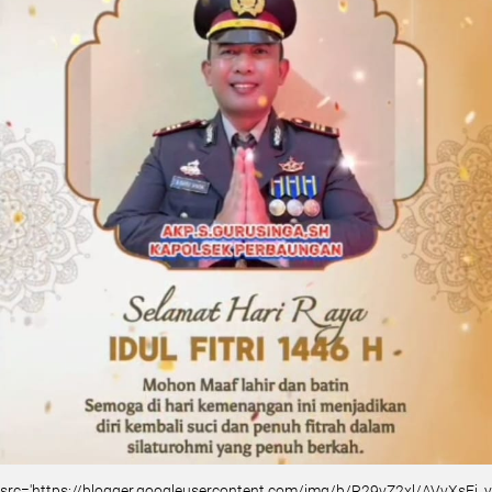
src='https://blogger.googleusercontent.com/img/b/R29vZ2xl/AVvXsEj