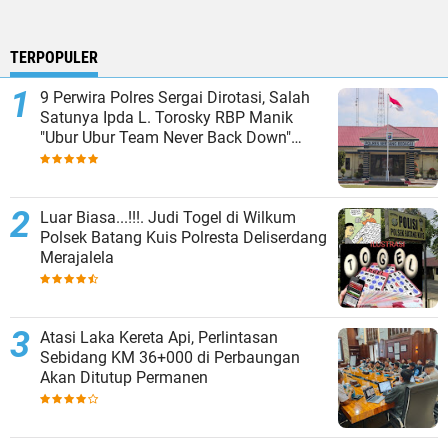
TERPOPULER
9 Perwira Polres Sergai Dirotasi, Salah
Satunya Ipda L. Torosky RBP Manik
"Ubur Ubur Team Never Back Down"
Menempati Polsek Dolok Masihul
Luar Biasa...!!!. Judi Togel di Wilkum
Polsek Batang Kuis Polresta Deliserdang
Merajalela
Atasi Laka Kereta Api, Perlintasan
Sebidang KM 36+000 di Perbaungan
Akan Ditutup Permanen