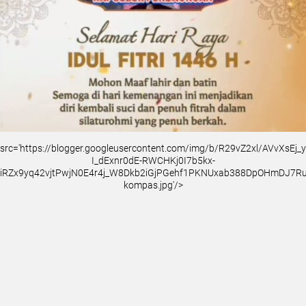
src='https://blogger.googleusercontent.com/img/b/R29vZ2xl/AVvXsEj
I_dExnr0dE-RWCHKj0I7b5kx-
iRZx9yq42vjtPwjN0E4r4j_W8Dkb2iGjPGehf1PKNUxab388DpOHmDJ7
kompas.jpg'/>