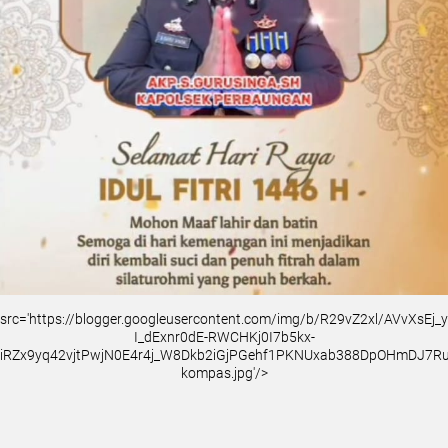
src='https://blogger.googleusercontent.com/img/b/R29vZ2xl/AVvXsEj
I_dExnr0dE-RWCHKj0I7b5kx-
iRZx9yq42vjtPwjN0E4r4j_W8Dkb2iGjPGehf1PKNUxab388DpOHmDJ7
kompas.jpg'/>