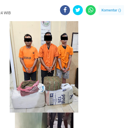
Komentar (
)
24 WIB