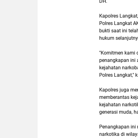
DH.
Kapolres Langkat
Polres Langkat A
bukti saat ini te
hukum selanjutny
"Komitmen kami d
penangkapan ini 
kejahatan narkob
Polres Langkat,"
Kapolres juga me
memberantas keja
kejahatan narkot
generasi muda, ha
Penangkapan ini 
narkotika di wil