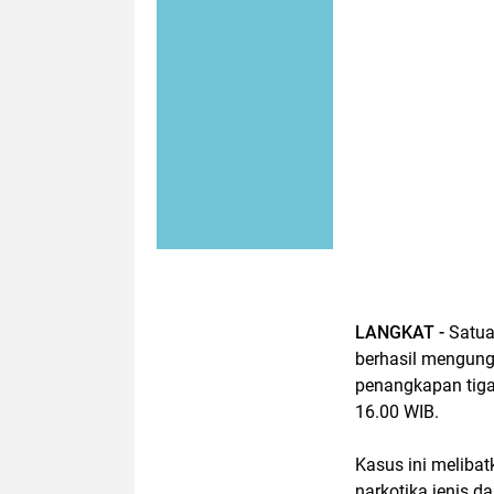
LANGKAT -
Satua
berhasil mengung
penangkapan tiga
16.00 WIB.
Kasus ini meliba
narkotika jenis da