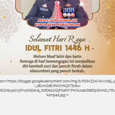
src='https://blogger.googleusercontent.com/img/b/R29vZ2xl/AVvXsEj
I_dExnr0dE-RWCHKj0I7b5kx-
iRZx9yq42vjtPwjN0E4r4j_W8Dkb2iGjPGehf1PKNUxab388DpOHmDJ7
kompas.jpg'/>