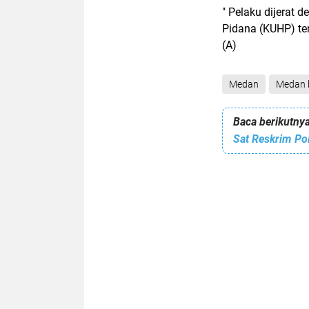
" Pelaku dijerat
Pidana (KUHP) te
(A)
Medan
Medan 
Baca berikutnya