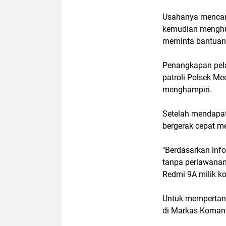
Usahanya mencari 
kemudian menghu
meminta bantuan
Penangkapan pela
patroli Polsek M
menghampiri.
Setelah mendapat 
bergerak cepat m
"Berdasarkan inf
tanpa perlawanan
Redmi 9A milik ko
Untuk mempertang
di Markas Koman