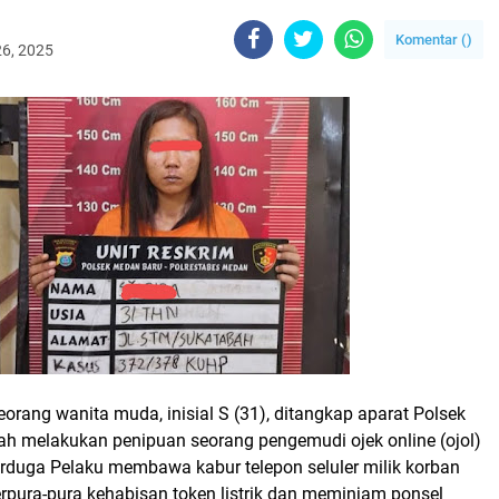
Komentar (
)
26, 2025
eorang wanita muda, inisial S (31), ditangkap aparat Polsek
ah melakukan penipuan seorang pengemudi ojek online (ojol)
terduga Pelaku membawa kabur telepon seluler milik korban
pura-pura kehabisan token listrik dan meminjam ponsel