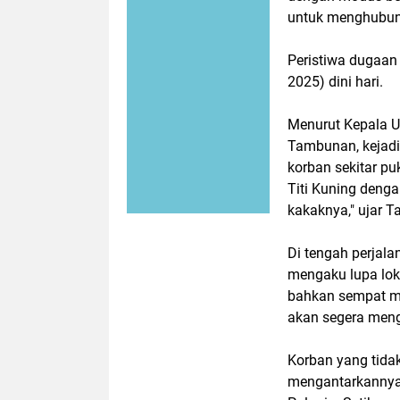
untuk menghubun
Peristiwa dugaan 
2025) dini hari.
Menurut Kepala Un
Tambunan, kejadi
korban sekitar p
Titi Kuning deng
kakaknya," ujar 
Di tengah perjal
mengaku lupa lok
bahkan sempat me
akan segera men
Korban yang tida
mengantarkannya 