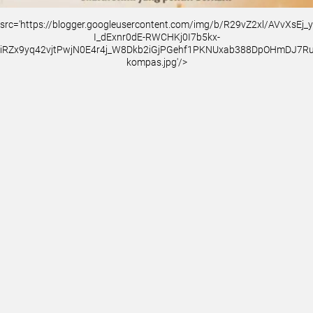
src='https://blogger.googleusercontent.com/img/b/R29vZ2xl/AVvXsEj
I_dExnr0dE-RWCHKj0I7b5kx-
iRZx9yq42vjtPwjN0E4r4j_W8Dkb2iGjPGehf1PKNUxab388DpOHmDJ7
kompas.jpg'/>