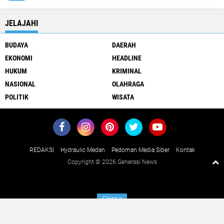
JELAJAHI
BUDAYA
DAERAH
EKONOMI
HEADLINE
HUKUM
KRIMINAL
NASIONAL
OLAHRAGA
POLITIK
WISATA
REDAKSI
Hydraulic Medan
Pedoman Media Siber
Kontak
Copyright ©
2026 Generasi News
Close
x