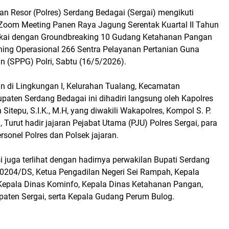
ian Resor (Polres) Serdang Bedagai (Sergai) mengikuti
Zoom Meeting Panen Raya Jagung Serentak Kuartal II Tahun
gkai dengan Groundbreaking 10 Gudang Ketahanan Pangan
ching Operasional 266 Sentra Pelayanan Pertanian Guna
 (SPPG) Polri, Sabtu (16/5/2026).
an di Lingkungan I, Kelurahan Tualang, Kecamatan
paten Serdang Bedagai ini dihadiri langsung oleh Kapolres
Sitepu, S.I.K., M.H, yang diwakili Wakapolres, Kompol S. P.
 Turut hadir jajaran Pejabat Utama (PJU) Polres Sergai, para
ersonel Polres dan Polsek jajaran.
si juga terlihat dengan hadirnya perwakilan Bupati Serdang
0204/DS, Ketua Pengadilan Negeri Sei Rampah, Kepala
 Kepala Dinas Kominfo, Kepala Dinas Ketahanan Pangan,
aten Sergai, serta Kepala Gudang Perum Bulog.