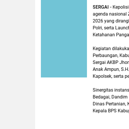
SERGAI -
Kepolis
agenda nasional 
2026 yang diran
Polri, serta Laun
Ketahanan Pangan
Kegiatan dilakuk
Perbaungan, Kabu
Sergai AKBP Jhon 
Anak Ampun, S.H.,
Kapolsek, serta p
Sinergitas instan
Bedagai, Dandim 
Dinas Pertanian,
Kepala BPS Kabup