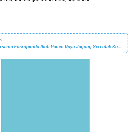
:
Polres Binjai Bersama Forkopimda Ikuti Panen Raya Jagung Serentak Kuartal II dan Launching Program Ketahanan Pangan Polri