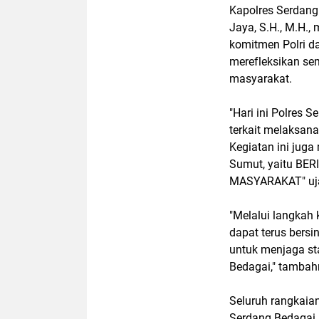
Kapolres Serdang
Jaya, S.H., M.H.
komitmen Polri d
merefleksikan se
masyarakat.
"Hari ini Polres 
terkait melaksan
Kegiatan ini jug
Sumut, yaitu B
MASYARAKAT" uja
"Melalui langkah 
dapat terus bers
untuk menjaga st
Bedagai," tambah
Seluruh rangkaian
Serdang Bedagai i