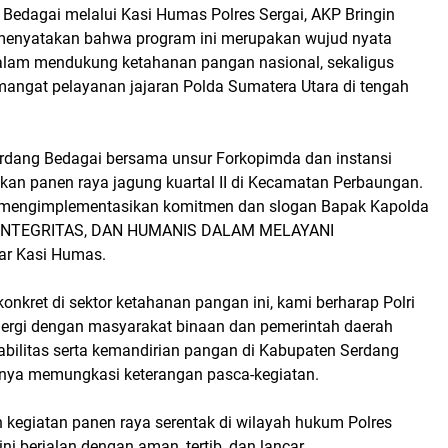
 Bedagai melalui Kasi Humas Polres Sergai, AKP Bringin
, menyatakan bahwa program ini merupakan wujud nyata
alam mendukung ketahanan pangan nasional, sekaligus
mangat pelayanan jajaran Polda Sumatera Utara di tengah
Serdang Bedagai bersama unsur Forkopimda dan instansi
akan panen raya jagung kuartal II di Kecamatan Perbaungan.
a mengimplementasikan komitmen dan slogan Bapak Kapolda
ERINTEGRITAS, DAN HUMANIS DALAM MELAYANI
r Kasi Humas.
konkret di sektor ketahanan pangan ini, kami berharap Polri
inergi dengan masyarakat binaan dan pemerintah daerah
abilitas serta kemandirian pangan di Kabupaten Serdang
nya memungkasi keterangan pasca-kegiatan.
 kegiatan panen raya serentak di wilayah hukum Polres
ni berjalan dengan aman, tertib, dan lancar.