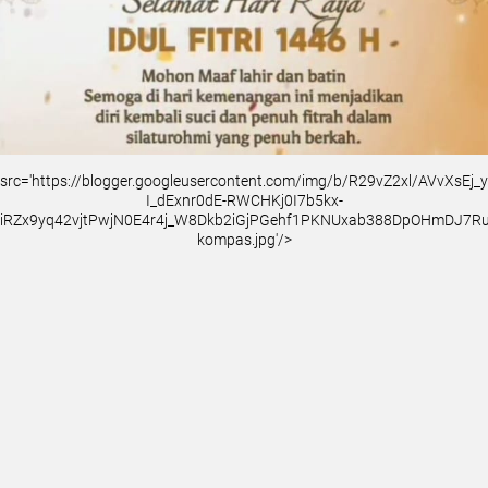
src='https://blogger.googleusercontent.com/img/b/R29vZ2xl/AVvXsEj
I_dExnr0dE-RWCHKj0I7b5kx-
iRZx9yq42vjtPwjN0E4r4j_W8Dkb2iGjPGehf1PKNUxab388DpOHmDJ7
kompas.jpg'/>