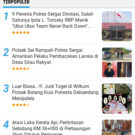
TERPOPULER
9 Perwira Polres Sergai Dirotasi, Salah
Satunya Ipda L. Torosky RBP Manik
"Ubur Ubur Team Never Back Down"
Menempati Polsek Dolok Masihul
Polsek Sei Rampah Polres Sergai
Amankan Pelaku Pembacokan Lansia di
Desa Silau Rakyat
Luar Biasa...!!!. Judi Togel di Wilkum
Polsek Batang Kuis Polresta Deliserdang
Merajalela
Atasi Laka Kereta Api, Perlintasan
Sebidang KM 36+000 di Perbaungan
Akan Ditutup Permanen