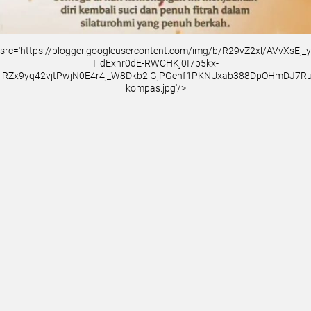
src='https://blogger.googleusercontent.com/img/b/R29vZ2xl/AVvXsEj
I_dExnr0dE-RWCHKj0I7b5kx-
iRZx9yq42vjtPwjN0E4r4j_W8Dkb2iGjPGehf1PKNUxab388DpOHmDJ7
kompas.jpg'/>