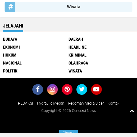
Wisata
JELAJAHI
BUDAYA
DAERAH
EKONOMI
HEADLINE
HUKUM
KRIMINAL
NASIONAL
OLAHRAGA
POLITIK
WISATA
REDAKSI
Hydraulic Medan
Pedoman Media Siber
Kontak
Copyright ©
2026 Generasi News
Close
x