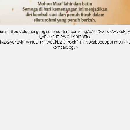
src='https://blogger.googleusercontent.com/img/b/R29vZ2xl/AVvXsEj
I_dExnr0dE-RWCHKj0I7b5kx-
iRZx9yq42vjtPwjN0E4r4j_W8Dkb2iGjPGehf1PKNUxab388DpOHmDJ7
kompas.jpg'/>