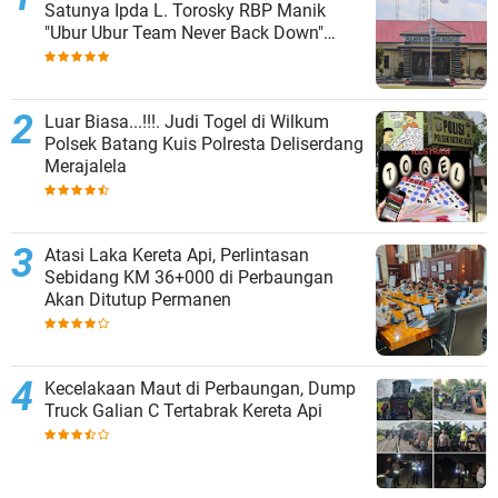
Satunya Ipda L. Torosky RBP Manik
"Ubur Ubur Team Never Back Down"
Menempati Polsek Dolok Masihul
Luar Biasa...!!!. Judi Togel di Wilkum
Polsek Batang Kuis Polresta Deliserdang
Merajalela
Atasi Laka Kereta Api, Perlintasan
Sebidang KM 36+000 di Perbaungan
Akan Ditutup Permanen
Kecelakaan Maut di Perbaungan, Dump
Truck Galian C Tertabrak Kereta Api