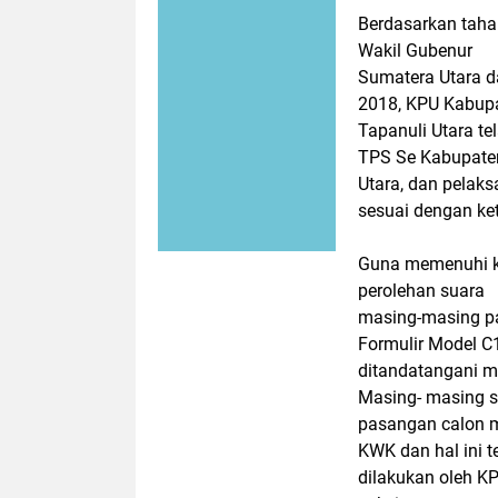
Berdasarkan taha
Wakil Gubenur
Sumatera Utara d
2018, KPU Kabup
Tapanuli Utara t
TPS Se Kabupate
Utara, dan pelak
sesuai dengan ke
Guna memenuhi ke
perolehan suara
masing-masing pa
Formulir Model 
ditandatangani m
Masing- masing s
pasangan calon m
KWK dan hal ini t
dilakukan oleh KP