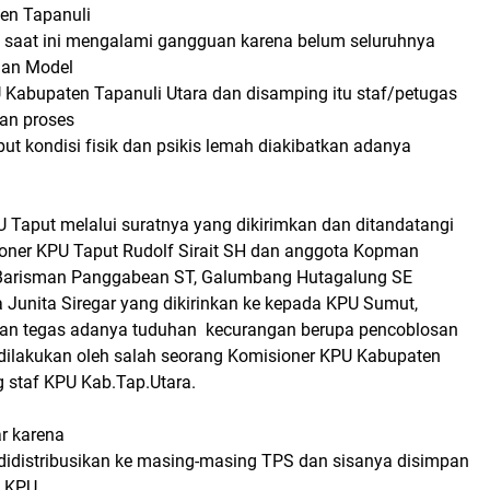
en Tapanuli
 saat ini mengalami gangguan karena belum seluruhnya
dan Model
 Kabupaten Tapanuli Utara dan disamping itu staf/petugas
an proses
ut kondisi fisik dan psikis lemah diakibatkan adanya
 Taput melalui suratnya yang dikirimkan dan ditandatangi
oner KPU Taput Rudolf Sirait SH dan anggota Kopman
 Barisman Panggabean ST, Galumbang Hutagalung SE
Junita Siregar yang dikirinkan ke kepada KPU Sumut,
n tegas adanya tuduhan kecurangan berupa pencoblosan
 dilakukan oleh salah seorang Komisioner KPU Kabupaten
g staf KPU Kab.Tap.Utara.
r karena
 didistribusikan ke masing-masing TPS dan sisanya disimpan
k KPU