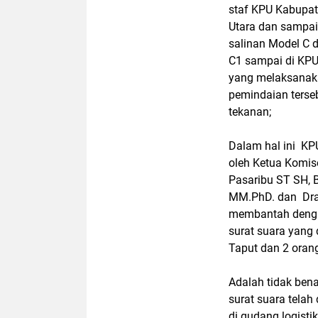
staf KPU Kabupat
Utara dan sampai
salinan Model C 
C1 sampai di KPU
yang melaksanak
pemindaian terseb
tekanan;
Dalam hal ini KPU
oleh Ketua Komis
Pasaribu ST SH,
MM.PhD. dan Dra 
membantah denga
surat suara yang
Taput dan 2 oran
Adalah tidak bena
surat suara telah
di gudang logisti