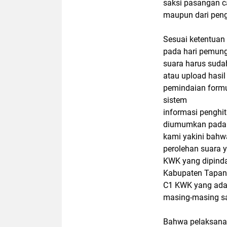
saksi pasangan c
maupun dari pen
Sesuai ketentuan
pada hari pemun
suara harus suda
atau upload hasil
pemindaian formu
sistem
informasi penghi
diumumkan pada 
kami yakini bahw
perolehan suara y
KWK yang dipind
Kabupaten Tapanu
C1 KWK yang ada
masing-masing sa
Bahwa pelaksanaa