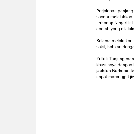
Perjalanan panjang
sangat melelahkan,
terhadap Negeri ini
daetah yang dilalui
Selama melakukan p
sakit, bahkan deng
Zulkifli Tanjung m
khususnya dengan 
jauhilah Narkoba, 
dapat merenggut jiw