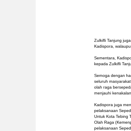
Zulkifli Tanjung ju
Kadispora, walaupun
Sementara, Kadispo
kepada Zulkifli Tan
Semoga dengan hadir
seluruh masyarakat
olah raga berseped
menjauhi kenakalan
Kadispora juga me
pelaksanaan Sepeda
Untuk Kota Tebing 
Olah Raga (Kemenpo
pelaksanaan Sepeda