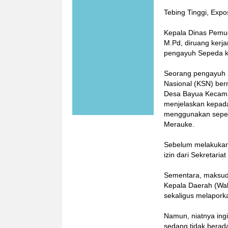
Tebing Tinggi, Expo
Kepala Dinas Pemud
M.Pd, diruang kerj
pengayuh Sepeda ke
Seorang pengayuh S
Nasional (KSN) bern
Desa Bayua Kecama
menjelaskan kepada
menggunakan sepeda
Merauke.
Sebelum melakukan 
izin dari Sekretaria
Sementara, maksud 
Kepala Daerah (Wali
sekaligus melapork
Namun, niatnya ingi
sedang tidak berad