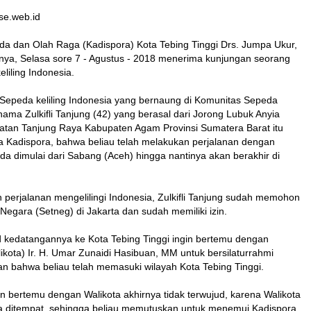
se.web.id
a dan Olah Raga (Kadispora) Kota Tebing Tinggi Drs. Jumpa Ukur,
anya, Selasa sore 7 - Agustus - 2018 menerima kunjungan seorang
liling Indonesia.
epeda keliling Indonesia yang bernaung di Komunitas Sepeda
ama Zulkifli Tanjung (42) yang berasal dari Jorong Lubuk Anyia
tan Tanjung Raya Kabupaten Agam Provinsi Sumatera Barat itu
 Kadispora, bahwa beliau telah melakukan perjalanan dengan
 dimulai dari Sabang (Aceh) hingga nantinya akan berakhir di
perjalanan mengelilingi Indonesia, Zulkifli Tanjung sudah memohon
t Negara (Setneg) di Jakarta dan sudah memiliki izin.
kedatangannya ke Kota Tebing Tinggi ingin bertemu dengan
kota) Ir. H. Umar Zunaidi Hasibuan, MM untuk bersilaturrahmi
an bahwa beliau telah memasuki wilayah Kota Tebing Tinggi.
n bertemu dengan Walikota akhirnya tidak terwujud, karena Walikota
a ditempat, sehingga beliau memutuskan untuk menemui Kadispora.