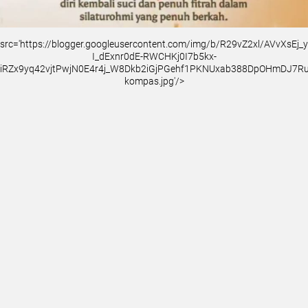
src='https://blogger.googleusercontent.com/img/b/R29vZ2xl/AVvXsEj
I_dExnr0dE-RWCHKj0I7b5kx-
iRZx9yq42vjtPwjN0E4r4j_W8Dkb2iGjPGehf1PKNUxab388DpOHmDJ7
kompas.jpg'/>