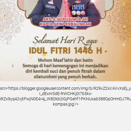
src='https://blogger.googleusercontent.com/img/b/R29vZ2xl/AVvXsEj
I_dExnr0dE-RWCHKj0I7b5kx-
iRZx9yq42vjtPwjN0E4r4j_W8Dkb2iGjPGehf1PKNUxab388DpOHmDJ7
kompas.jpg'/>