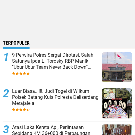
TERPOPULER
9 Perwira Polres Sergai Dirotasi, Salah
Satunya Ipda L. Torosky RBP Manik
"Ubur Ubur Team Never Back Down"
Menempati Polsek Dolok Masihul
Luar Biasa...!!!. Judi Togel di Wilkum
Polsek Batang Kuis Polresta Deliserdang
Merajalela
Atasi Laka Kereta Api, Perlintasan
Sebidang KM 36+000 di Perbaungan