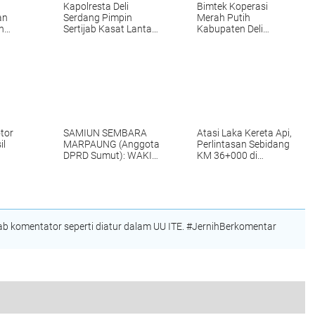
Kapolresta Deli
Bimtek Koperasi
an
Serdang Pimpin
Merah Putih
n
Sertijab Kasat Lantas
Kabupaten Deli
ek
dan Kabag Ops
Serdang Kembali
mat
"SEDOT" Dana Desa
Milyaran Rupiah
tor
SAMIUN SEMBARA
Atasi Laka Kereta Api,
il
MARPAUNG (Anggota
Perlintasan Sebidang
DPRD Sumut): WAKIL
KM 36+000 di
a Deli
BUPATI DELI
Perbaungan Akan
SERDANG TIDAK
Ditutup Permanen
MENCERMINKAN
PEJABAT PUBLIK
YANG
BERINTEGRITAS
 komentator seperti diatur dalam UU ITE. #JernihBerkomentar