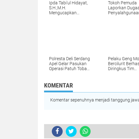
Ipda Tabi'ul Hidayat,
Tokoh Pemuda
S.H.,M.H.
Laporkan Duga
Mengucapkan
Penyalahgunaa
Selamat Hari Ibu ke-
Anggaran Proy
97 Tahun 2025 dan
Aula Kantor Ca
Selamat HUT Alfi
Batang Kuis ke
Candra
Kapolresta Deli
Serdang
Polresta Deli Serdang
Pelaku Geng Mo
Apel Gelar Pasukan
Bercilurit Berhas
Operasi Patuh Toba
Diringkus Tim
2025, Tegaskan
Jatanras Polrest
Komitmen Tertib
Serdang
Berlalu Lintas
KOMENTAR
Komentar sepenuhnya menjadi tanggung jawab
TERKINI