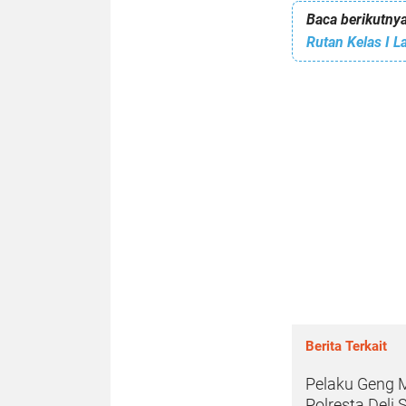
Baca berikutnya
Rutan Kelas I L
Berita Terkait
Pelaku Geng M
Polresta Deli