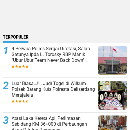
TERPOPULER
9 Perwira Polres Sergai Dirotasi, Salah
Satunya Ipda L. Torosky RBP Manik
"Ubur Ubur Team Never Back Down"
Menempati Polsek Dolok Masihul
Luar Biasa...!!!. Judi Togel di Wilkum
Polsek Batang Kuis Polresta Deliserdang
Merajalela
Atasi Laka Kereta Api, Perlintasan
Sebidang KM 36+000 di Perbaungan
Akan Ditutup Permanen