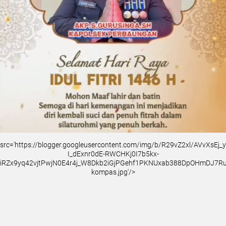
src='https://blogger.googleusercontent.com/img/b/R29vZ2xl/AVvXsEj
I_dExnr0dE-RWCHKj0I7b5kx-
iRZx9yq42vjtPwjN0E4r4j_W8Dkb2iGjPGehf1PKNUxab388DpOHmDJ7
kompas.jpg'/>