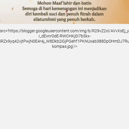
src='https://blogger.googleusercontent.com/img/b/R29vZ2xl/AVvXsEj
I_dExnr0dE-RWCHKj0I7b5kx-
iRZx9yq42vjtPwjN0E4r4j_W8Dkb2iGjPGehf1PKNUxab388DpOHmDJ7
kompas.jpg'/>