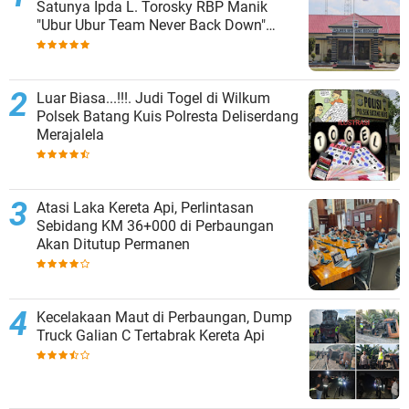
Satunya Ipda L. Torosky RBP Manik
"Ubur Ubur Team Never Back Down"
Menempati Polsek Dolok Masihul
Luar Biasa...!!!. Judi Togel di Wilkum
Polsek Batang Kuis Polresta Deliserdang
Merajalela
Atasi Laka Kereta Api, Perlintasan
Sebidang KM 36+000 di Perbaungan
Akan Ditutup Permanen
Kecelakaan Maut di Perbaungan, Dump
Truck Galian C Tertabrak Kereta Api