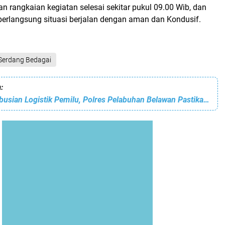
n rangkaian kegiatan selesai sekitar pukul 09.00 Wib, dan
berlangsung situasi berjalan dengan aman dan Kondusif.
Serdang Bedagai
:
Kawal Pendistribusian Logistik Pemilu, Polres Pelabuhan Belawan Pastikan Keamanan dan Kelancaran