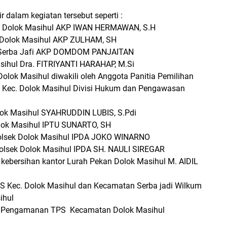
 dalam kegiatan tersebut seperti :
ek Dolok Masihul AKP IWAN HERMAWAN, S.H
. Dolok Masihul AKP ZULHAM, SH
. Serba Jafi AKP DOMDOM PANJAITAN
sihul Dra. FITRIYANTI HARAHAP, M.Si
Dolok Masihul diwakili oleh Anggota Panitia Pemilihan
 Kec. Dolok Masihul Divisi Hukum dan Pengawasan
lok Masihul SYAHRUDDIN LUBIS, S.Pdi
lok Masihul IPTU SUNARTO, SH
Polsek Dolok Masihul IPDA JOKO WINARNO
 Polsek Dolok Masihul IPDA SH. NAULI SIREGAR
n kebersihan kantor Lurah Pekan Dolok Masihul M. AIDIL
PS Kec. Dolok Masihul dan Kecamatan Serba jadi Wilkum
ihul
s Pengamanan TPS Kecamatan Dolok Masihul