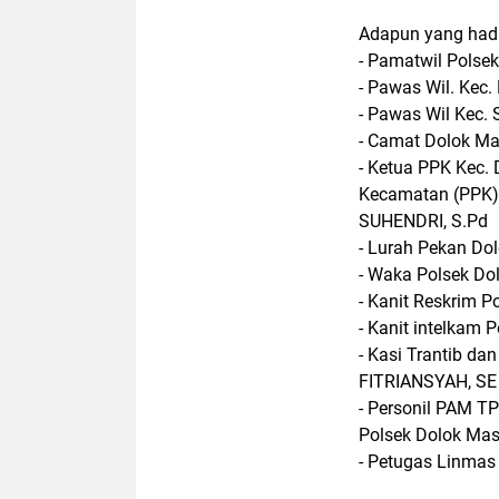
Adapun yang hadir
- Pamatwil Pols
- Pawas Wil. Kec
- Pawas Wil Kec
- Camat Dolok Ma
- Ketua PPK Kec. 
Kecamatan (PPK)
SUHENDRI, S.Pd
- Lurah Pekan Do
- Waka Polsek Do
- Kanit Reskrim 
- Kanit intelkam
- Kasi Trantib da
FITRIANSYAH, SE
- Personil PAM T
Polsek Dolok Mas
- Petugas Linma