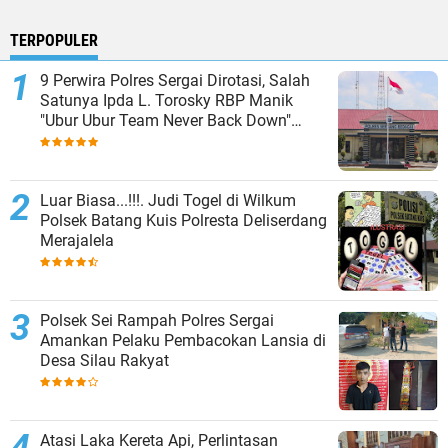
TERPOPULER
9 Perwira Polres Sergai Dirotasi, Salah
Satunya Ipda L. Torosky RBP Manik
"Ubur Ubur Team Never Back Down"
Menempati Polsek Dolok Masihul
Luar Biasa...!!!. Judi Togel di Wilkum
Polsek Batang Kuis Polresta Deliserdang
Merajalela
Polsek Sei Rampah Polres Sergai
Amankan Pelaku Pembacokan Lansia di
Desa Silau Rakyat
Atasi Laka Kereta Api, Perlintasan