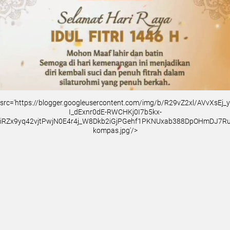
src='https://blogger.googleusercontent.com/img/b/R29vZ2xl/AVvXsEj
I_dExnr0dE-RWCHKj0I7b5kx-
iRZx9yq42vjtPwjN0E4r4j_W8Dkb2iGjPGehf1PKNUxab388DpOHmDJ7
kompas.jpg'/>