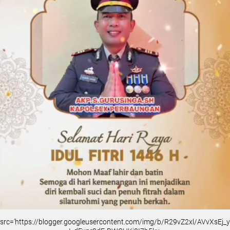
src='https://blogger.googleusercontent.com/img/b/R29vZ2xl/AVvXsEj