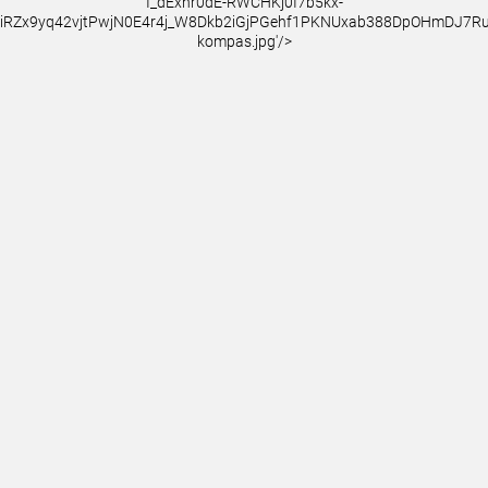
I_dExnr0dE-RWCHKj0I7b5kx-
iRZx9yq42vjtPwjN0E4r4j_W8Dkb2iGjPGehf1PKNUxab388DpOHmDJ7
kompas.jpg'/>