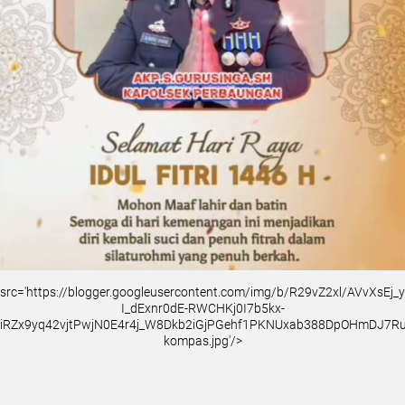
src='https://blogger.googleusercontent.com/img/b/R29vZ2xl/AVvXsEj
I_dExnr0dE-RWCHKj0I7b5kx-
iRZx9yq42vjtPwjN0E4r4j_W8Dkb2iGjPGehf1PKNUxab388DpOHmDJ7
kompas.jpg'/>