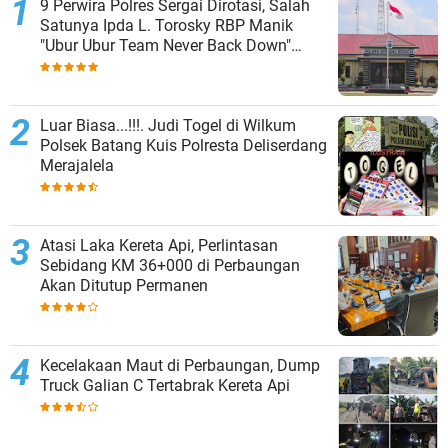
9 Perwira Polres Sergai Dirotasi, Salah
Satunya Ipda L. Torosky RBP Manik
"Ubur Ubur Team Never Back Down"
Menempati Polsek Dolok Masihul
Luar Biasa...!!!. Judi Togel di Wilkum
Polsek Batang Kuis Polresta Deliserdang
Merajalela
Atasi Laka Kereta Api, Perlintasan
Sebidang KM 36+000 di Perbaungan
Akan Ditutup Permanen
Kecelakaan Maut di Perbaungan, Dump
Truck Galian C Tertabrak Kereta Api