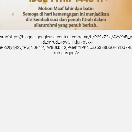
src='https://blogger.googleusercontent.com/img/b/R29vZ2xl/AVvXsEj
I_dExnr0dE-RWCHKj0I7b5kx-
iRZx9yq42vjtPwjN0E4r4j_W8Dkb2iGjPGehf1PKNUxab388DpOHmDJ7
kompas.jpg'/>