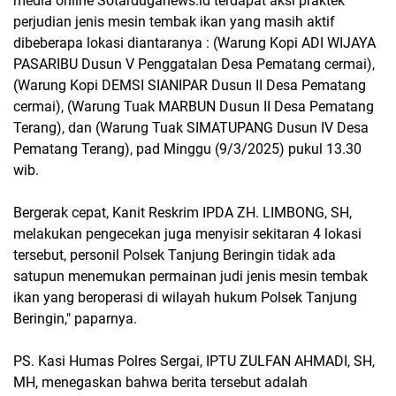
media online Sotarduganews.id terdapat aksi praktek
perjudian jenis mesin tembak ikan yang masih aktif
dibeberapa lokasi diantaranya : (Warung Kopi ADI WIJAYA
PASARIBU Dusun V Penggatalan Desa Pematang cermai),
(Warung Kopi DEMSI SIANIPAR Dusun II Desa Pematang
cermai), (Warung Tuak MARBUN Dusun II Desa Pematang
Terang), dan (Warung Tuak SIMATUPANG Dusun IV Desa
Pematang Terang), pad Minggu (9/3/2025) pukul 13.30
wib.
Bergerak cepat, Kanit Reskrim IPDA ZH. LIMBONG, SH,
melakukan pengecekan juga menyisir sekitaran 4 lokasi
tersebut, personil Polsek Tanjung Beringin tidak ada
satupun menemukan permainan judi jenis mesin tembak
ikan yang beroperasi di wilayah hukum Polsek Tanjung
Beringin," paparnya.
PS. Kasi Humas Polres Sergai, IPTU ZULFAN AHMADI, SH,
MH, menegaskan bahwa berita tersebut adalah