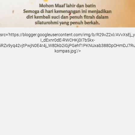
src='https://blogger.googleusercontent.com/img/b/R29vZ2xl/AVvXsEj
I_dExnr0dE-RWCHKj0I7b5kx-
iRZx9yq42vjtPwjN0E4r4j_W8Dkb2iGjPGehf1PKNUxab388DpOHmDJ7
kompas.jpg'/>