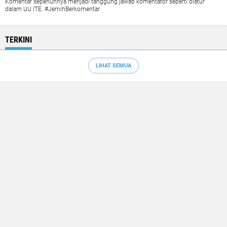
Komentar sepenuhnya menjadi tanggung jawab komentator seperti diatur
dalam UU ITE. #JernihBerkomentar
TERKINI
LIHAT SEMUA