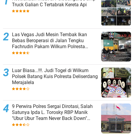
Truck Galian C Tertabrak Kereta Api
Las Vegas Judi Mesin Tembak Ikan
Bebas Beroperasi di Jalan Tengku
Fachrudin Pakam Wilkum Polresta
Deliserdang
Luar Biasa...!!!. Judi Togel di Wilkum
Polsek Batang Kuis Polresta Deliserdang
Merajalela
9 Perwira Polres Sergai Dirotasi, Salah
Satunya Ipda L. Torosky RBP Manik
"Ubur Ubur Team Never Back Down"
Menempati Polsek Dolok Masihul