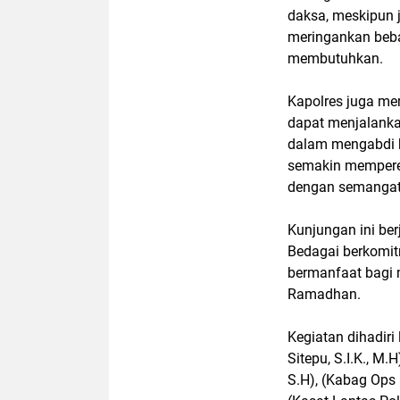
daksa, meskipun 
meringankan beba
membutuhkan.
Kapolres juga me
dapat menjalanka
dalam mengabdi k
semakin memperera
dengan semangat 
Kunjungan ini be
Bedagai berkomit
bermanfaat bagi 
Ramadhan.
Kegiatan dihadiri
Sitepu, S.I.K., 
S.H), (Kabag Ops