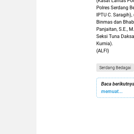
(Kasat Lantas Po
Polres Serdang Be
IPTU C. Saragih),
Binmas dan Bhabi
Panjaitan, S.E., M
Seksi Tuna Daksa,
Kurnia).
(ALFI)
Serdang Bedagai
Baca berikutnya
memuat...