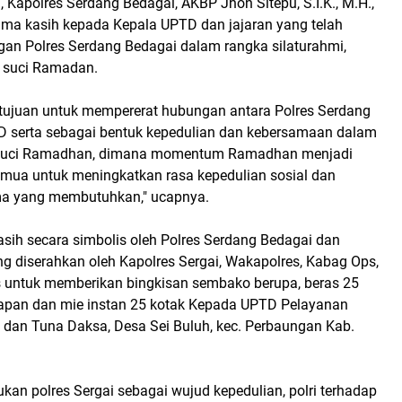
Kapolres Serdang Bedagai, AKBP Jhon Sitepu, S.I.K., M.H.,
ma kasih kepada Kepala UPTD dan jajaran yang telah
an Polres Serdang Bedagai dalam rangka silaturahmi,
n suci Ramadan.
rtujuan untuk mempererat hubungan antara Polres Serdang
 serta sebagai bentuk kepedulian dan kebersamaan dalam
n suci Ramadhan, dimana momentum Ramadhan menjadi
emua untuk meningkatkan rasa kepedulian sosial dan
 yang membutuhkan," ucapnya.
asih secara simbolis oleh Polres Serdang Bedagai dan
g diserahkan oleh Kapolres Sergai, Wakapolres, Kabag Ops,
 untuk memberikan bingkisan sembako berupa, beras 25
 papan dan mie instan 25 kotak Kepada UPTD Pelayanan
a dan Tuna Daksa, Desa Sei Buluh, kec. Perbaungan Kab.
kukan polres Sergai sebagai wujud kepedulian, polri terhadap