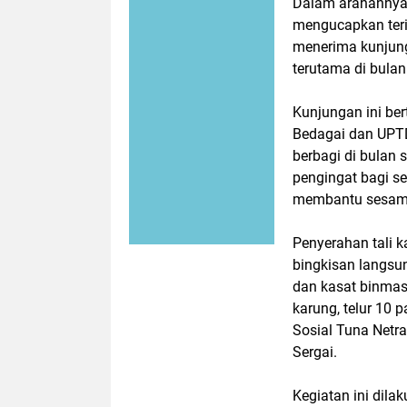
Dalam arahannya, 
mengucapkan teri
menerima kunjung
terutama di bula
Kunjungan ini be
Bedagai dan UPTD
berbagi di bula
pengingat bagi s
membantu sesama
Penyerahan tali k
bingkisan langsun
dan kasat binmas
karung, telur 10
Sosial Tuna Netr
Sergai.
Kegiatan ini dila