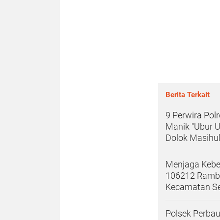
Berita Terkait
9 Perwira Polr
Manik "Ubur 
Dolok Masihu
Menjaga Keber
106212 Rambu
Kecamatan S
Polsek Perbau