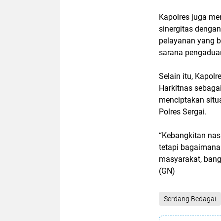
Kapolres juga me
sinergitas denga
pelayanan yang ba
sarana pengaduan
Selain itu, Kapo
Harkitnas sebagai
menciptakan situ
Polres Sergai.
“Kebangkitan nas
tetapi bagaimana
masyarakat, bang
(GN)
Serdang Bedagai