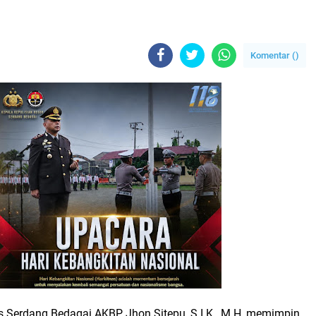
Komentar (
)
 Serdang Bedagai AKBP Jhon Sitepu, S.I.K., M.H, memimpin