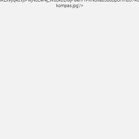
iRZx9yq42vjtPwjN0E4r4j_W8Dkb2iGjPGehf1PKNUxab388DpOHmDJ7
kompas.jpg'/>