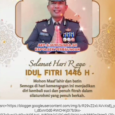
src='https://blogger.googleusercontent.com/img/b/R29vZ2xl/AVvXsEj
I_dExnr0dE-RWCHKj0I7b5kx-